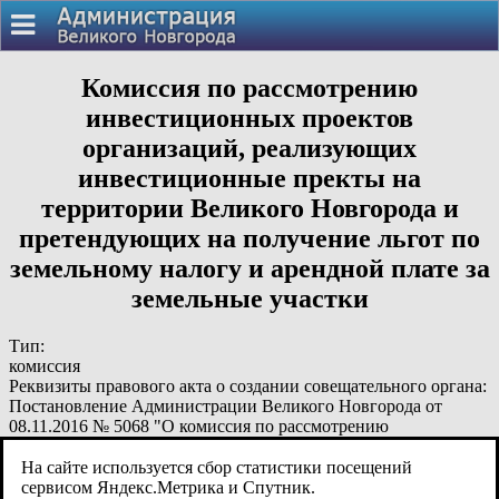
Комиссия по рассмотрению
инвестиционных проектов
организаций, реализующих
инвестиционные пректы на
территории Великого Новгорода и
претендующих на получение льгот по
земельному налогу и арендной плате за
земельные участки
Тип:
комиссия
Реквизиты правового акта о создании совещательного органа:
Постановление Администрации Великого Новгорода от
08.11.2016 № 5068 "О комиссия по рассмотрению
инвестиционных проектов организаций, реализующих
инвестиционные пректы на территории Великого Новгорода
На сайте используется сбор статистики посещений
и претендующих на получение льгот по земельному налогу и
сервисом Яндекс.Метрика и Спутник.