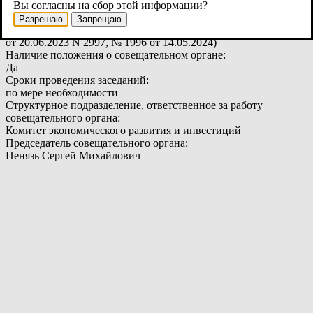
арендной плате за земельные участки" (в ред.постановлений
Вы согласны на сбор этой информации?
Администрации Великого Новгорода от 08.05.2019 №1815, от
Разрешаю
Запрещаю
03.03.2020 № 740, от 25.09.2020 № 3604, от 24.11.2022 №5714,
от 20.06.2023 N 2997, № 1996 от 14.05.2024)
Наличие положения о совещательном органе:
Да
Сроки проведения заседаний:
по мере необходимости
Структурное подразделение, ответственное за работу
совещательного органа:
Комитет экономического развития и инвестиций
Председатель совещательного органа:
Пенязь Сергей Михайлович