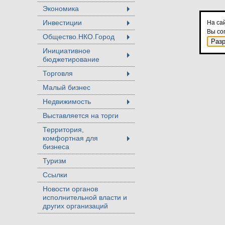
Экономика
+
Инвестиции
На са
+
Вы со
Общество.НКО.Город
+
Раз
Инициативное
бюджетирование
+
Торговля
+
Малый бизнес
Недвижимость
+
Выставляется на торги
Территория,
комфортная для
+
бизнеса
Туризм
Ссылки
Новости органов
исполнительной власти и
других организаций