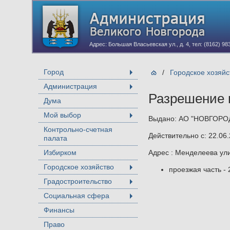
Адрес: Большая Власьевская ул., д. 4, тел: (8162) 98
Город
/
Городское хозяйс
+
Администрация
+
Разрешение 
Дума
Мой выбор
Выдано: АО "НОВГОРО
+
Контрольно-счетная
Действительно с: 22.06.
палата
Избирком
Адрес : Менделеева ули
Городское хозяйство
проезжая часть - 
+
Градостроительство
+
Социальная сфера
+
Финансы
Право