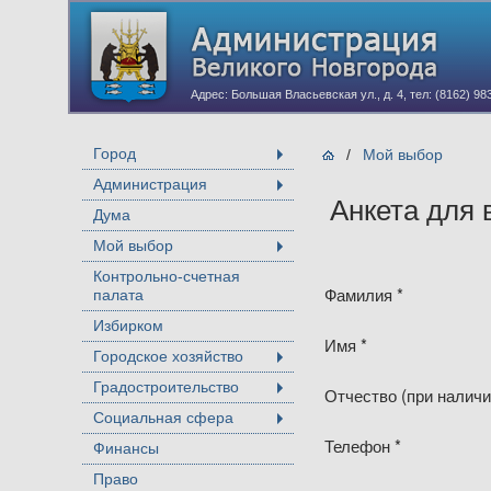
Адрес: Большая Власьевская ул., д. 4, тел: (8162) 98
Город
/
Мой выбор
+
Администрация
+
Анкета для
Дума
Мой выбор
+
Контрольно-счетная
Фамилия *
палата
Избирком
Имя *
Городское хозяйство
+
Градостроительство
Отчество (при наличи
+
Социальная сфера
+
Телефон *
Финансы
Право