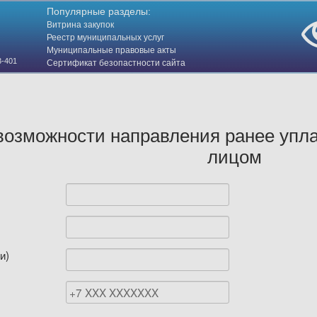
Популярные разделы:
Витрина закупок
Реестр муниципальных услуг
Муниципальные правовые акты
3-401
Сертификат безопастности сайта
(HTTPS)
 возможности направления ранее уп
лицом
и)