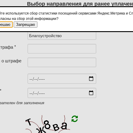
Выбор направления для ранее уплаче
йте используется сбор статистики посещений сервисами Яндекс.Метрика и Сп
редств *
Образование
гласны на сбор этой информации?
Физическая культура и спорт
решаю
Запрещаю
Культура
Благоустройство
трафа *
 о штрафе
*
зателен для заполнения