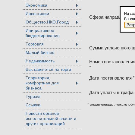
Экономика
+
Инвестиции
На са
Сфера направления с
+
Вы со
Общество.НКО.Город
+
Раз
Инициативное
бюджетирование
+
Торговля
Сумма уплаченного ш
+
Малый бизнес
Номер постановления
Недвижимость
+
*
Выставляется на торги
Дата постановления *
Территория,
комфортная для
+
бизнеса
Дата уплаты штрафа 
Туризм
* отмеченный текст обя
Ссылки
Новости органов
исполнительной власти и
других организаций