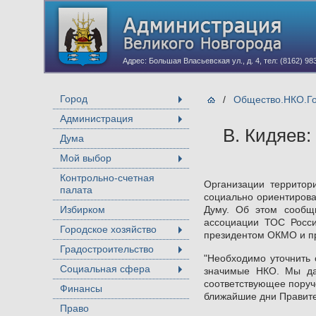
Адрес: Большая Власьевская ул., д. 4, тел: (8162) 98
Город
/
Общество.НКО.Г
+
Администрация
+
В. Кидяев
Дума
Мой выбор
+
Контрольно-счетная
Организации территор
палата
социально ориентирова
Избирком
Думу. Об этом сообщ
ассоциации ТОС Росси
Городское хозяйство
президентом ОКМО и п
+
Градостроительство
+
"Необходимо уточнить
Социальная сфера
значимые НКО. Мы дав
+
соответствующее поруче
Финансы
ближайшие дни Правител
Право