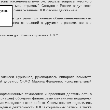
 своим населенным пунктом, решать вопросы местного
ановится мейнстримом". Сегодня в России ведут свою
тов страны были охвачены ТОСовским движением.
утник.
тановятся центрами притяжения общественно-полезных
обратимских отношений с другими странами, как это
ий конкурс "Лучшая практика ТОС".
Алексей Бурнашев, руководитель Аппарата Комитета
ый директор ОКМО Марина Фанакина, исполнительный
формационные технологии и проектная деятельность в
Бурнашев) обсудили финансовые механизмы поддержки
ние молодежи к этой работе. Своим опытом поделились
ждан о деятельности ТОС в социальных сетях», а также