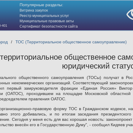
Популярные разделы:
Витрина закупок
Реестр муниципальных услуг
Муниципальные правовые акты
3-401
Сертификат безопастности сайта
(HTTPS)
ород
/
ТОС (Территориальное общественное самоуправление)
: территориальное общественное сам
юридический стату
иального общественного самоуправления (ТОСы) получат в Рос
нных некоммерческих организаций. Соответствующий законопроек
ил первый замруководителя фракции «Единая Россия» Викто
и (ОАТОС), проходившем на площадке Московской областной 
редседателем правления ОАТОС.
 организационно-правовую форму ТОС в Гражданском кодексе, н
но этого добивались, и по итогам заседания президентског
ние. Сегодня у меня есть для вас хорошая новость: законопроект
ьство внесён его в Государственную Думу", - сообщил Кидяев уча