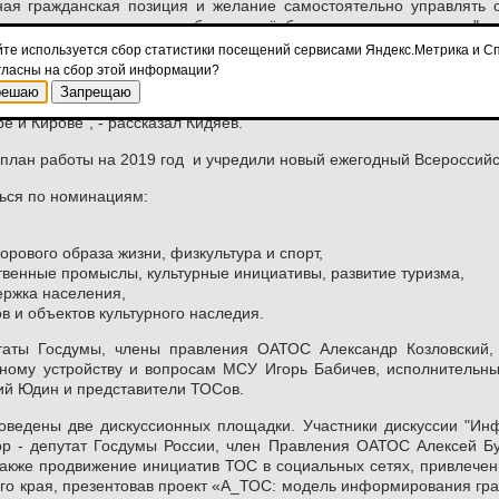
вная гражданская позиция и желание самостоятельно управлять
 пользу окружающим – набирает всё большую популярность, "ст
ТОСов в 79 регионах. При этом, еще в 2016 году всего 56 субъек
йте используется сбор статистики посещений сервисами Яндекс.Метрика и Сп
гласны на сбор этой информации?
 работают в городах, 14 тысяч ТОСов созданы в селах. ТОСы с
решаю
Запрещаю
ного масштаба: от благоустройства дворов до установления п
 и Кирове", - рассказал Кидяев.
лан работы на 2019 год и учредили новый ежегодный Всероссийск
ться по номинациям:
рового образа жизни, физкультура и спорт,
венные промыслы, культурные инициативы, развитие туризма,
ержка населения,
в и объектов культурного наследия.
таты Госдумы, члены правления ОАТОС Александр Козловский, 
ному устройству и вопросам МСУ Игорь Бабичев, исполнительн
й Юдин и представители ТОСов.
оведены две дискуссионных площадки. Участники дискуссии "Ин
ор - депутат Госдумы России, член Правления ОАТОС Алексей 
также продвижение инициатив ТОС в социальных сетях, привлече
го края, презентовав проект «А_ТОС: модель информирования гра