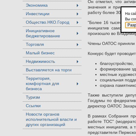
Он отметил, что акти
Экономика
значения и приносить
+
работу более 30 тысяч 
Инвестиции
На са
+
Вы со
Общество.НКО.Город
"Более 16 тысяч ТОСов
+
Раз
инициатив самого раз
Инициативное
произошло во Владимире
бюджетирование
+
Члены ОАТОС приняли п
Торговля
+
Малый бизнес
Конкурс будет проводи
Недвижимость
благоустройство,
+
формирование здо
Выставляется на торги
местные художест
Территория,
социальная подд
комфортная для
охрана памятнико
+
бизнеса
Также выступили депу
Туризм
Госдумы по федератив
Ссылки
директор ОАТОС Захари
Новости органов
В рамках Собрания пр
исполнительной власти и
работе ТОС" (модерат
других организаций
местных инициатив, а 
представители Пермско