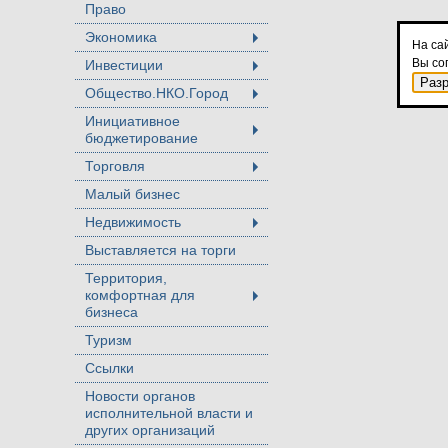
Право
Экономика
+
На са
Вы со
Инвестиции
+
Раз
Общество.НКО.Город
+
Инициативное
бюджетирование
+
Торговля
+
Малый бизнес
Недвижимость
+
Выставляется на торги
Территория,
комфортная для
+
бизнеса
Туризм
Ссылки
Новости органов
исполнительной власти и
других организаций