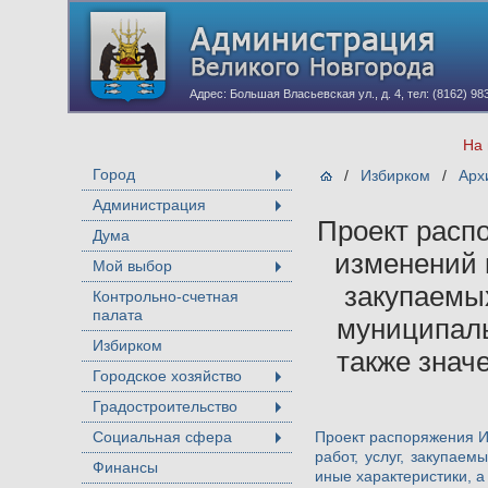
Адрес: Большая Власьевская ул., д. 4, тел: (8162) 98
На 
Город
/
Избирком
/
Арх
+
Администрация
+
Проект расп
Дума
изменений 
Мой выбор
+
закупаемы
Контрольно-счетная
палата
муниципаль
Избирком
также знач
Городское хозяйство
+
Градостроительство
+
Социальная сфера
Проект распоряжения И
+
работ, услуг, закупае
Финансы
иные характеристики, а 