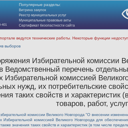
Популярные разделы:
Витрина закупок
Реестр муниципальных услуг
Муниципальные правовые акты
3-401
Сертификат безопастности сайта
(HTTPS)
портале ведутся технические работы. Некоторые функции недосту
ив выборов
оряжения Избирательной комиссии Ве
в Ведомственный перечень отдельных 
х Избирательной комиссией Великого
ных нужд, их потребительские свойс
ения таких свойств и характеристик 
товаров, работ, услуг
збирательной комиссии Великого Новгорода "О внесении изменени
мых Избирательной комиссией Великого Новгорода для обеспечени
также значения таких свойств и характеристик (в том числе предель