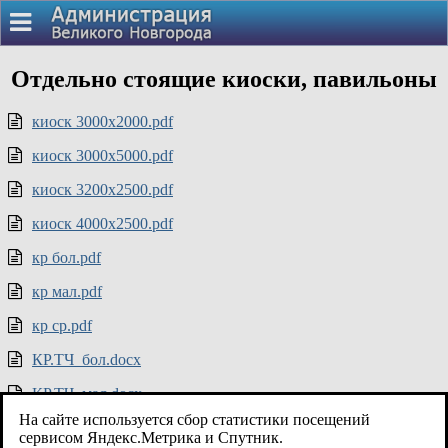
Отдельно стоящие киоски, павильоны
киоск 3000х2000.pdf
киоск 3000х5000.pdf
киоск 3200х2500.pdf
киоск 4000х2500.pdf
кр бол.pdf
кр мал.pdf
кр ср.pdf
КР.ТЧ_бол.docx
КР.ТЧ_мал.docx
На сайте используется сбор статистики посещений
КР.ТЧ_сред.docx
сервисом Яндекс.Метрика и Спутник.