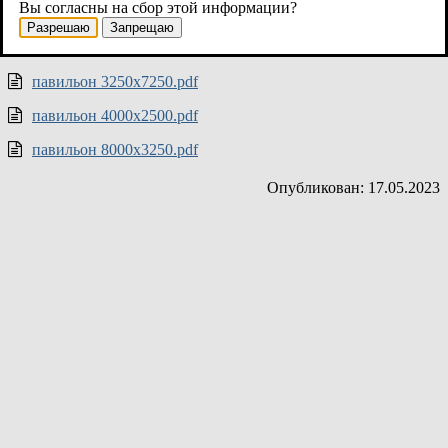
Вы согласны на сбор этой информации?
павильон 3000х5000.pdf
Разрешаю
Запрещаю
павильон 3250х6500.pdf
павильон 3250х7250.pdf
павильон 4000х2500.pdf
павильон 8000х3250.pdf
Опубликован: 17.05.2023