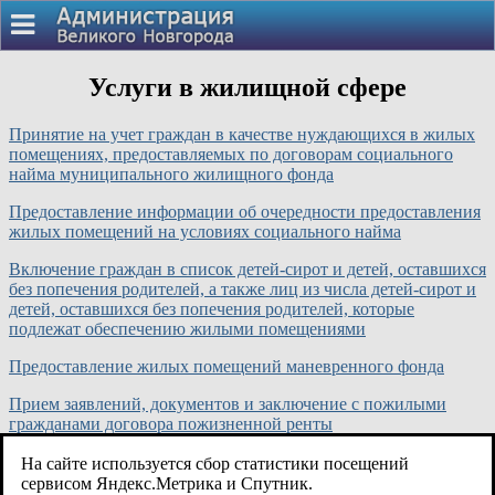
Услуги в жилищной сфере
Принятие на учет граждан в качестве нуждающихся в жилых
помещениях, предоставляемых по договорам социального
найма муниципального жилищного фонда
Предоставление информации об очередности предоставления
жилых помещений на условиях социального найма
Включение граждан в список детей-сирот и детей, оставшихся
без попечения родителей, а также лиц из числа детей-сирот и
детей, оставшихся без попечения родителей, которые
подлежат обеспечению жилыми помещениями
Предоставление жилых помещений маневренного фонда
Прием заявлений, документов и заключение с пожилыми
гражданами договора пожизненной ренты
Прием заявлений, документов и предоставление социальной
На сайте используется сбор статистики посещений
выплаты многодетным семьям, признанным в установленном
сервисом Яндекс.Метрика и Спутник.