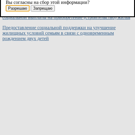
порядке нуждающимися в улучшении жилищных условий
Вы согласны на сбор этой информации?
Разрешаю
Запрещаю
Выдача молодой семье свидетельства о праве на получение
социальной выплаты на приобретение (строительство) жилья
Предоставление социальной поддержки на улучшение
жилищных условий семьям в связи с одновременным
рождением двух детей